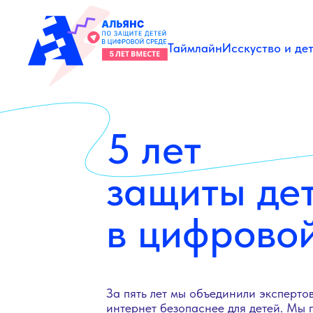
Таймлайн
Исскуство и де
5 лет
защиты де
в цифрово
За пять лет мы объединили экспертов
интернет безопаснее для детей. Мы 