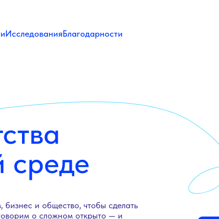
ти
Исследования
Благодарности
тства
й среде
, бизнес и общество, чтобы сделать
говорим о сложном открыто — и