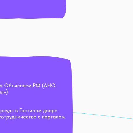
ом Объясняем.РФ (АНО
ы»)
рсуд» в Гостином дворе
отрудничестве с порталом