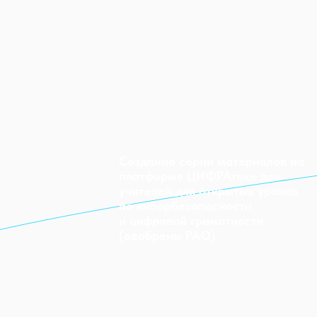
Создание серии материалов на
платформе ЦИФРАтеке для
учителей для открытых уроков
по кибербезопасности
и цифровой грамотности
(одобрены РАО)