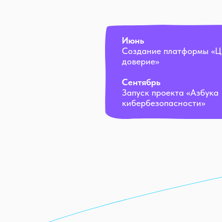
Июнь
Создание платформы «
доверие»
Сентябрь
Запуск проекта «Азбука
кибербезопасности»