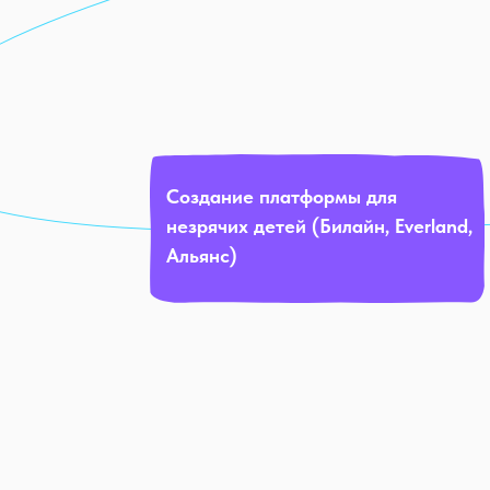
Создание платформы для
незрячих детей (Билайн, Everland,
Альянс)