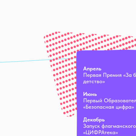
Апрель
Первая Премия «За 
детство»
Июнь
Первый Образовате
«Безопасная цифра»
Декабрь
Запуск флагманского
«ЦИФРАтека»