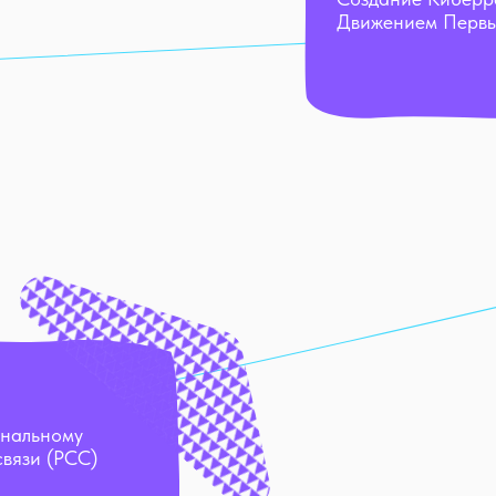
Движением Перв
ональному
связи (РСС)