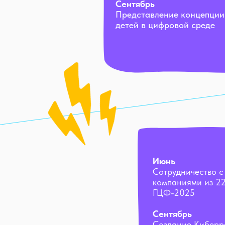
Сентябрь
Представление концепции
детей в цифровой среде
Июнь
Сотрудничество 
компаниями из 22
ГЦФ-2025
Сентябрь
Создание Киберр