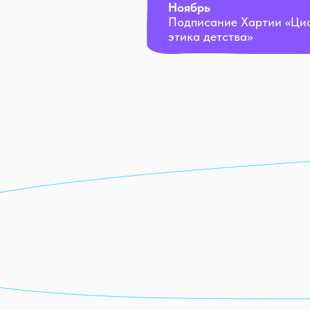
Ноябрь
Подписание Хартии «Ци
этика детства»