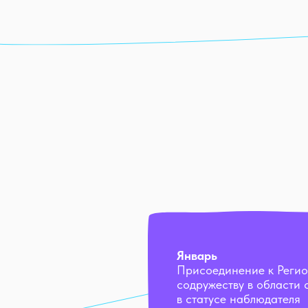
Январь
Присоединение к Реги
содружеству в области 
в статусе наблюдателя